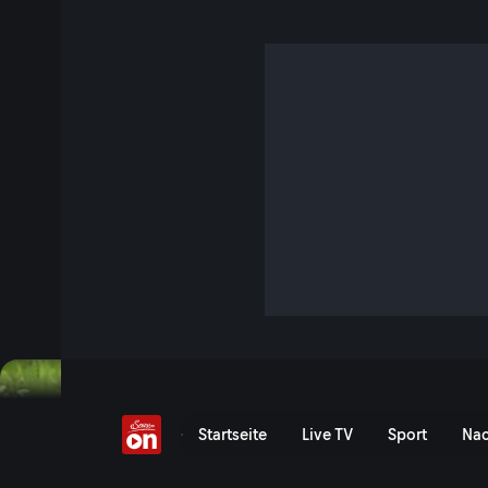
Die Letzten ihrer Art - 
Rettung von Österreich
S1 E45 · 25 Min. · Aus dem Leben
Eine Reportage über aussterbende Nutztiere in den Alpen 
Rettung ihrer Art verschrieben haben.
Jetzt ansehen
Serie anzeigen
Die Letzten ihrer Art - Üb
Startseite
Live TV
Sport
Nac