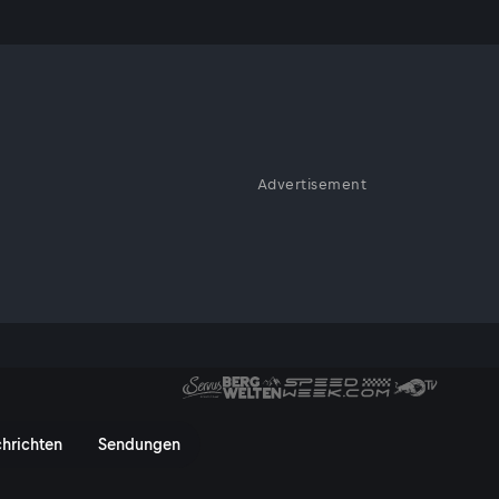
Über die
s Nutztieren
Advertisement
und Menschen, die sich der
er die Rettung von Österreichs 
hrichten
Sendungen