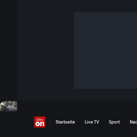
Südtiroler Bergwelt - D
Müllerhütte
S1 E38 · 5 Min. · Horizont
In den Stubaier Alpen betreibt Lukas Lantschner die Müller
Doch Alltag gibt es in dieser Höhe nicht.
Jetzt ansehen
Serie anzeigen
Südtiroler Bergwelt - Die 
Startseite
Live TV
Sport
Nac