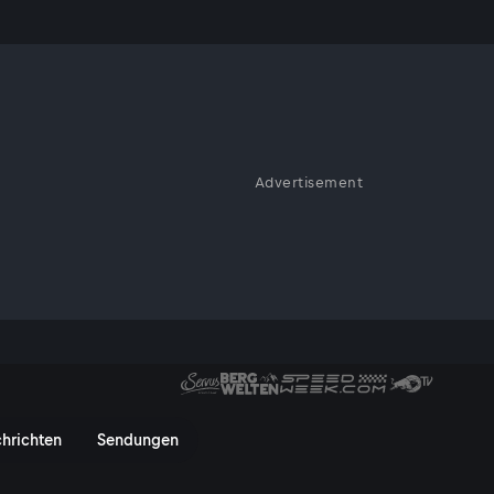
ie
Advertisement
hütte auf über 3000 Metern.
Müllerhütte - ServusTV On
hrichten
Sendungen