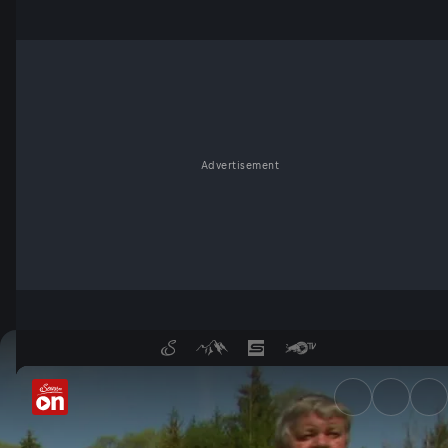
Advertisement
Isarflößer - eine bayerische 