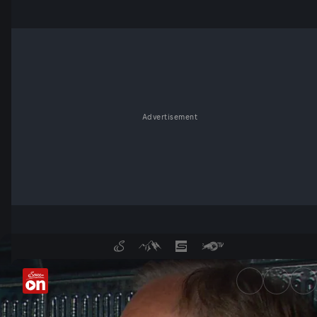
Advertisement
Amselsingen - ServusTV On