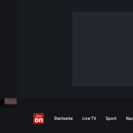
Das Hawelka
S1 E50 · 3 Min. · Heimatlexikon
Jetzt ansehen
Serie anzeigen
Das Hawelka - eine Wiener
Startseite
Live TV
Sport
Nac