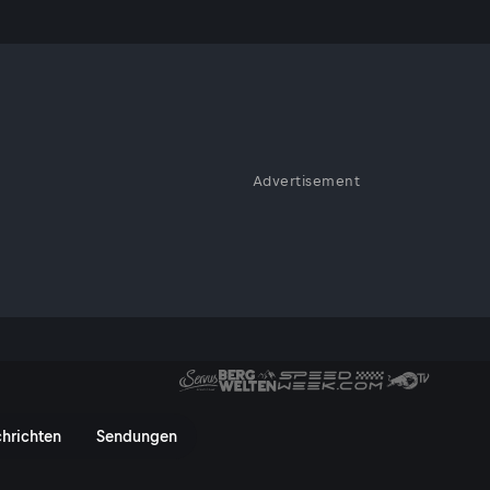
Advertisement
 Betrieben von einer Hand voll
langsamste Express der Welt 
hrichten
Sendungen