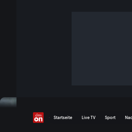
Die Furka-Dampfbahn
S1 E29 · 25 Min. · Aus dem Leben
Eine der schnellsten nostalgischen Eisenbahnen der Alpen.
Enthusiasten.
Jetzt ansehen
Serie anzeigen
Die Furka-Dampfbahn: Der 
Startseite
Live TV
Sport
Nac