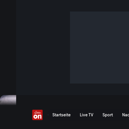
Eine Ikone der Raumfa
S5 E14 · 50 Min. · Hubble - Mission Universum
Das Spaceshuttle revolutionierte die Raumfahrt. Auf 135 Fl
wissenschaftliche Instrumente und Forscher ins All. Gefähr
Astronauten das Leben kostete. Ulrich Walter war als Ast
unterwegs. Vor Ort in den USA gibt der Insider exklusive E
Epoche der Raumfahrt.
Jetzt ansehen
Das Spaceshuttle - Eine I
Startseite
Live TV
Sport
Nac