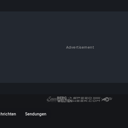
hrt
Advertisement
ügen brachte das Shuttle
liche Missionen, die 14
ronaut mit dem Spaceshuttle
inblicke in eine spannende
kone der Raumfahrt - ServusTV 
hrichten
Sendungen