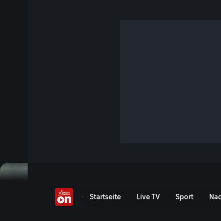
Wasser erleben
S2 E25 · 12 Min.
Dr. Hans Gasperl gibt Tipps zum glücklichen und gesunden
umfangreichen Erfahrungsschatz.
Jetzt ansehen
Einfach gut leben - Wasse
Startseite
Live TV
Sport
Nac