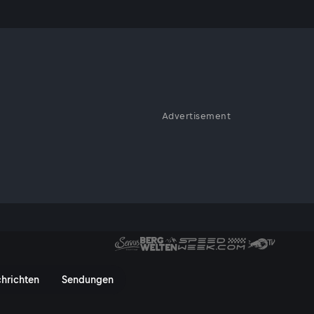
Advertisement
 Leben und erzählt aus seinem
r erleben - ServusTV On
hrichten
Sendungen