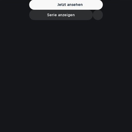
Behandlung von der Pharma-Industrie korrumpiert und manipuliert?
Jetzt ansehen
Die Reportage wirft einen kritischen Blick auf Wirkung und
Nebenwirkungen der Pharma-Industrie.
Serie anzeigen