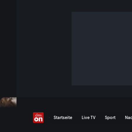
Unser täglich Brot
S2 E53 · 12 Min.
Biobauer Peter Löcker hat sich der Erhaltung des Tauernro
uns mit seiner Frau Einblick wie viel Arbeit in einem Laib Br
Jetzt ansehen
Einfach gut leben: Unser t
Startseite
Live TV
Sport
Nac