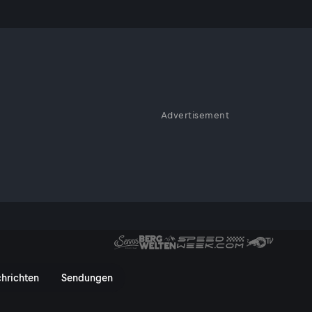
Advertisement
ggens verschrieben und gibt
ot steckt.
äglich Brot - ServusTV On
hrichten
Sendungen