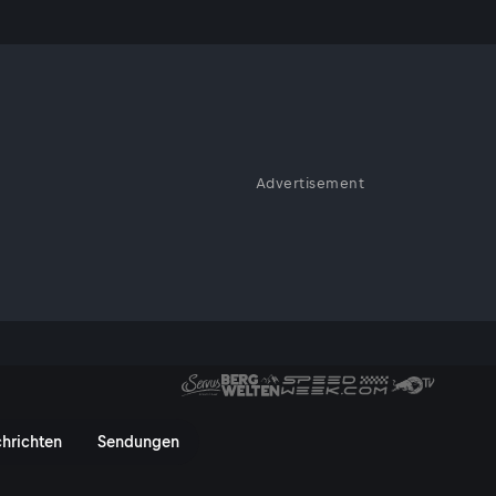
Advertisement
te – ein Adlerjahr in den
 gezeigtem Verhalten stehen
s Adlers - ServusTV On
hrichten
Sendungen