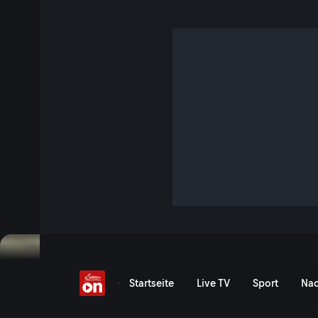
Der Schrei des Adlers
1 Std. 30 Min. · Terra Mater
Vom frischgeschlüpften Küken zum stattlichen König der Lüf
Alpen. Atemberaubende Kameraarbeit vereint mit noch nie
für dieses Tierporträt der besonderen Art.
Jetzt ansehen
Serie anzeigen
Terra Mater: Der Schrei de
Startseite
Live TV
Sport
Nac