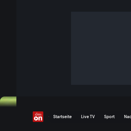
Heimat
S1 E4 · 47 Min. · Ostrowskis Heimatklänge
Michael Ostrowski reist mit Aufnahmegerät und Schmäh qu
nach Ramsau, Kärnten, Osttirol und Vorarlberg.
Jetzt ansehen
Serie anzeigen
Heimat - ServusTV On
Startseite
Live TV
Sport
Nac