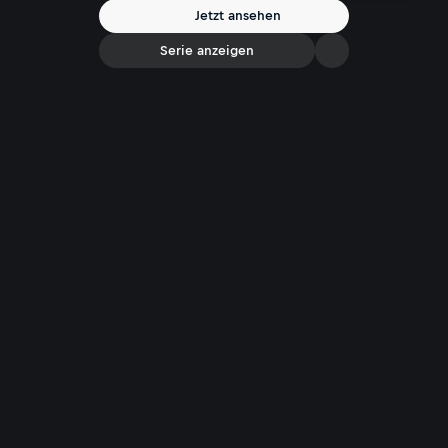
kultureller Vielfalt und Lebensfreude am Ufer der steirischen
Jetzt ansehen
Lebensader.
Serie anzeigen