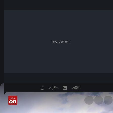
Advertisement
Mein Murtal - ServusTV On