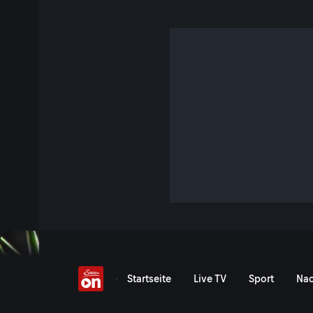
Wildes Brasilien (1/5)
S1 E1 · 46 Min. · Terra Mater
Diese Terra Mater Serie über das fünftgrößte Land der Erde 
unterschiedlichsten Naturregionen Brasiliens und ihre tier
Jetzt ansehen
Serie anzeigen
Wildes Brasilien - Der zer
Startseite
Live TV
Sport
Nac