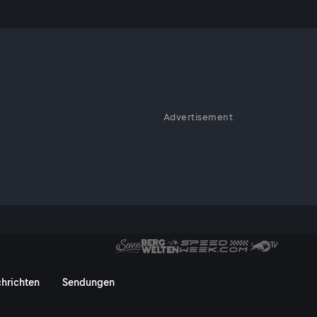
Advertisement
porträtiert die
ischen Bewohner.
brechliche Wald (1/5) - Servus
hrichten
Sendungen