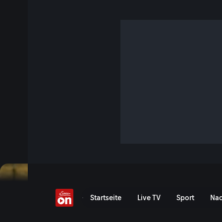
Bücher - Tore zur Welt
S6 E17 · 12 Min.
Dr. Hans Gasperl taucht in die Welt der Bücher ein und zei
wichtigsten Kulturtechniken ist und bleiben wird.
Jetzt ansehen
Einfach gut leben: Bücher 
Startseite
Live TV
Sport
Nac