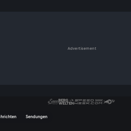
Advertisement
gt, warum Lesen eine unserer
- Tore zur Welt - ServusTV On
hrichten
Sendungen