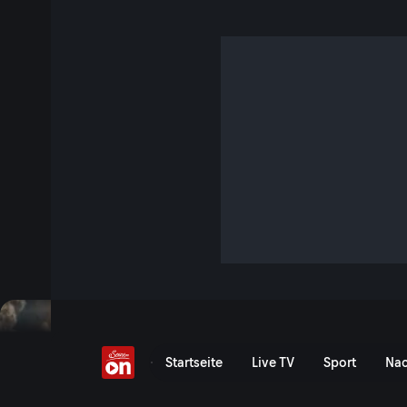
Reinhold Messner auf 
Seidenstraße
S1 E53 · 7 Min. · Menschen Abenteuer Leidenschaft
Abenteuer direkt vor unserer Haustür. Raus aus der Komfor
sind die Elemente unserer Kurz-Portraits. Die Reihe widme
Zeit, deren Leben spannende Abenteuergeschichten schrei
echt.
Jetzt ansehen
Serie anzeigen
Reinhold Messner auf der 
Startseite
Live TV
Sport
Nac