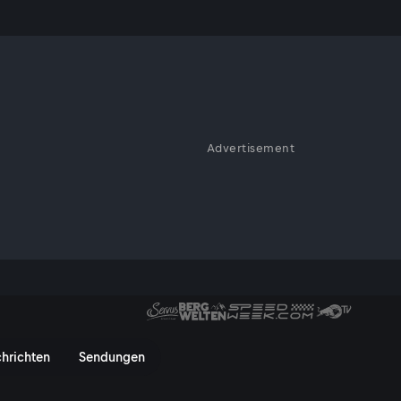
der
Advertisement
tzone, rein ins Ungewisse – das
t sich den Menschen unserer
ben – emotional, hautnah und
Seidenstraße - ServusTV On
hrichten
Sendungen