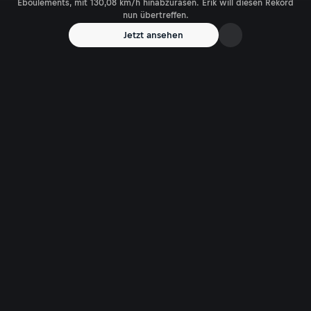
Eboulements, mit 130,08 km/h hinabzurasen. Erik will diesen Rekord
nun übertreffen.
Jetzt ansehen