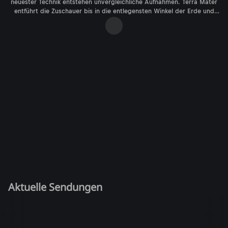
neuester Technik entstehen unvergleichliche Aufnahmen. Terra Mater
entführt die Zuschauer bis in die entlegensten Winkel der Erde und
bringt faszinierende Lebensräume beinahe spürbar nah. Die besten
Sendungen bei ServusTV On.
Aktuelle Sendungen