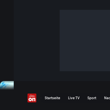
Terra Mater
Terra Mater zeigt in beeindruckenden Bildern die grenzenl
In Zusammenarbeit mit den besten Produzenten, Kamerale
weltweit und dank neuester Technik entstehen unvergleich
entführt die Zuschauer bis in die entlegensten Winkel der 
Lebensräume beinahe spürbar nah. Die besten Sendungen 
Terra Mater in der Mediat
Startseite
Live TV
Sport
Nac