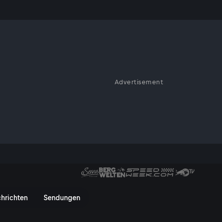
Advertisement
ose Schönheit unseres Planeten.
uten sowie Regisseuren
liche Aufnahmen. Terra Mater
Erde und bringt faszinierende
bei ServusTV On.
hek bei ServusTV On
hrichten
Sendungen