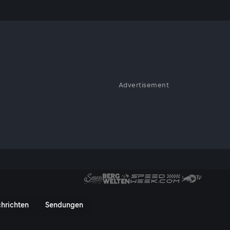
Advertisement
ose Schönheit unseres Planeten.
uten sowie Regisseuren
liche Aufnahmen. Terra Mater
Erde und bringt faszinierende
bei ServusTV On.
hek bei ServusTV On
hrichten
Sendungen