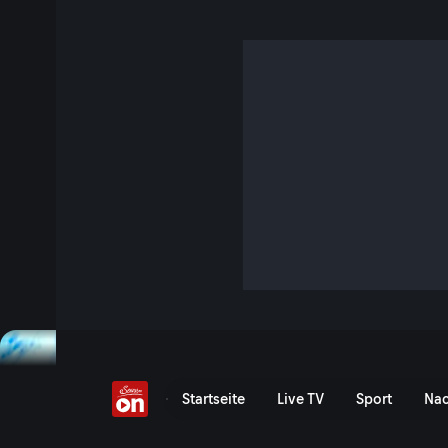
Terra Mater
Terra Mater zeigt in beeindruckenden Bildern die grenzenl
In Zusammenarbeit mit den besten Produzenten, Kamerale
weltweit und dank neuester Technik entstehen unvergleich
entführt die Zuschauer bis in die entlegensten Winkel der 
Lebensräume beinahe spürbar nah. Die besten Sendungen 
Terra Mater in der Mediat
Startseite
Live TV
Sport
Nac