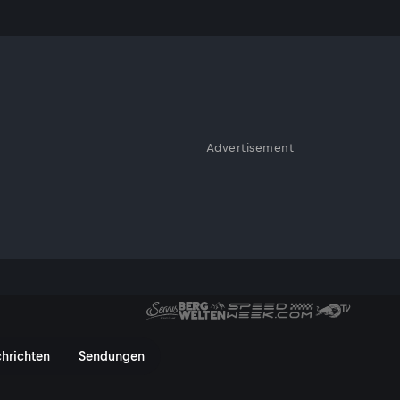
Advertisement
ose Schönheit unseres Planeten.
uten sowie Regisseuren
liche Aufnahmen. Terra Mater
Erde und bringt faszinierende
bei ServusTV On.
hek bei ServusTV On
hrichten
Sendungen