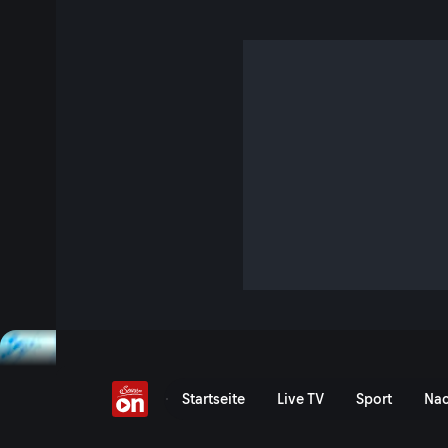
Terra Mater
Terra Mater zeigt in beeindruckenden Bildern die grenzenl
In Zusammenarbeit mit den besten Produzenten, Kamerale
weltweit und dank neuester Technik entstehen unvergleich
entführt die Zuschauer bis in die entlegensten Winkel der 
Lebensräume beinahe spürbar nah. Die besten Sendungen 
Terra Mater in der Mediat
Startseite
Live TV
Sport
Nac