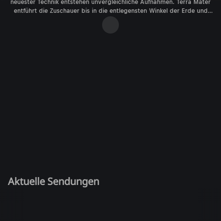
neuester Technik entstehen unvergleichliche Aufnahmen. Terra Mater
entführt die Zuschauer bis in die entlegensten Winkel der Erde und
bringt faszinierende Lebensräume beinahe spürbar nah. Die besten
Sendungen bei ServusTV On.
Aktuelle Sendungen