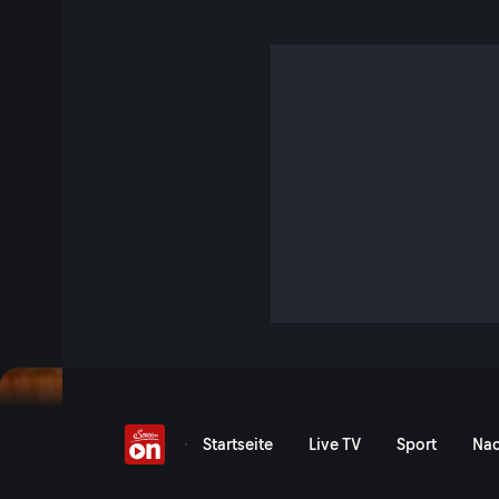
Einfach gut leben
S7 E8 · 12 Min. · Einfach gut leben
Dr. Hans Gasperl gibt Tipps für ein gesundes Leben.
Jetzt ansehen
Startseite
Live TV
Sport
Nac