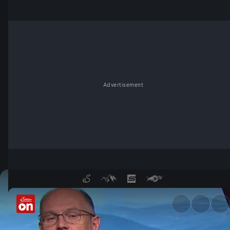
Advertisement
23.Juni - der satirische Woc