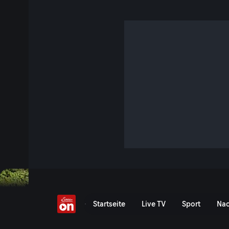
Mythos Hallstatt
47 Min. · Terra Mater
Hallstatt ist ein archäologischer Ort der Superlative: Vor t
unermesslich reiche Zivilisation. Grund ihres Wohlstands w
den Bergen abgebaut wurde.
Jetzt ansehen
Serie anzeigen
Mythos Hallstatt - Servus
Startseite
Live TV
Sport
Nac