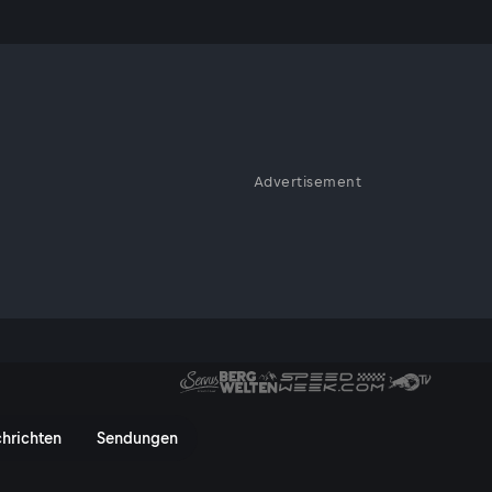
Advertisement
ausenden Jahren lebte hier eine
ar Salz, das hier hoch oben in
TV On
hrichten
Sendungen