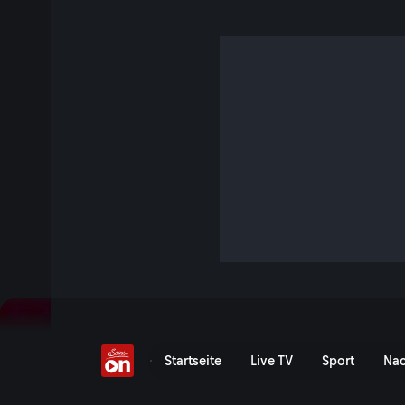
"Von Bauerntrampeln u
S5 E6 · 6 Min. · Der Wegscheider
Im neuen Wochenkommentar geht es heute um die neue Stä
um moralisch wertvolle Liebes-Postings von sensiblen Arb
geht um weitere kleine Forderungen an die Wirtschaft wie z
freie Papamonate, die die Wirtschaft in Wahrheit kaum bel
Jetzt ansehen
Serie anzeigen
16.Februar - der satirisc
Startseite
Live TV
Sport
Nac