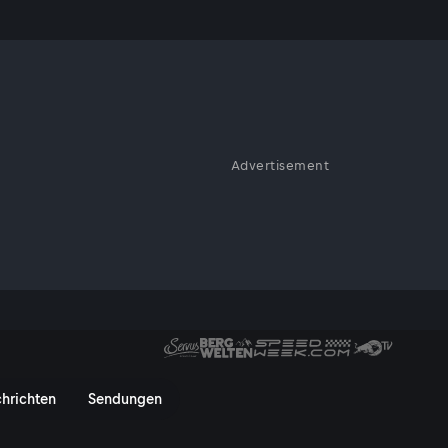
nd..."
Advertisement
rke der Opposition! Es geht
eitnehmervertretern und es
usätzliche freie Feiertage und
asten!
he Wochenrückblick von Ferdin
hrichten
Sendungen