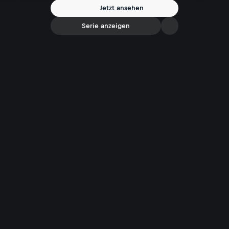
und Azalee. Im Naschgarten geht es um schlingende Beerenpflanzen
Jetzt ansehen
und wie man einen Kletterkegel aus Weidenruten mit ein paar
Handgriffen selber basteln kann.
Serie anzeigen