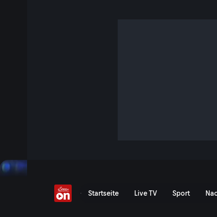
Hirscher-Rücktritt im V
4 Min. · Marcel Hirscher - Meine Zukunft
Marcel Hirscher beendet seine Karriere. Das Video zeigt se
und seine Danksagung.
Jetzt ansehen
Serie anzeigen
Hirscher-Rücktritt im Vide
Startseite
Live TV
Sport
Nac