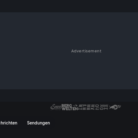
ideo
Advertisement
ine kurzen Worte zum Rücktritt
o - ServusTV On
hrichten
Sendungen