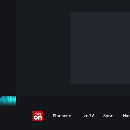
Monika Gruber und ihr 
2 Min. · Monika Gruber - Wenn ned jetzt, wann dann?
Monika Gruber beschäftigt sich mit ihrem bodenständiger,
ernsthaften Fragen des Lebens: Dem Altern ...
Jetzt ansehen
Film anzeigen
Monika Gruber und ihr Alt
Startseite
Live TV
Sport
Nac