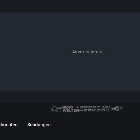
Alter
Advertisement
 bayrischer Witz auch mit den
er - ServusTV On
hrichten
Sendungen