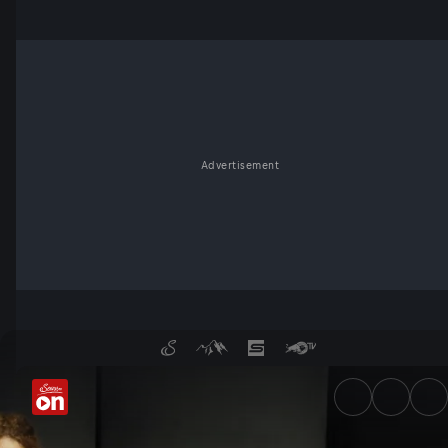
Advertisement
Bühnenzauber - ServusTV On