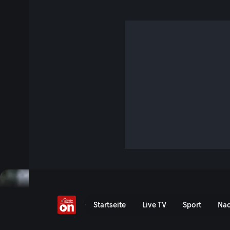
Die Waldmeisterin
S3 E20 · 25 Min. · Servus Kinder
Was krabbelt und kriecht den da im Wald? Die Kinder be
Jäger erklärt.
Jetzt ansehen
Serie anzeigen
Die Waldmeisterin - Servu
Startseite
Live TV
Sport
Nac