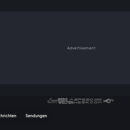
Advertisement
kommen es heute von einem
sTV On
hrichten
Sendungen