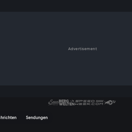
Advertisement
eine ganz spezielle Jacke,
ochts – das Südtiroler Sarntal
 und neue Ideen.
ervusTV On
hrichten
Sendungen