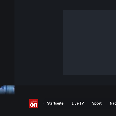
Das Südtiroler Sarntal
46 Min. · Heimatleuchten
Spa-Pioniere, Schweineglück, das älteste Rezept des Tals, 
„alternative Bergbauernwirtschaft“ und Ollerhand Selbergm
steckt voller besonderer Geschichten über altes Handwerk
Jetzt ansehen
Serie anzeigen
Das Südtiroler Sarntal - S
Startseite
Live TV
Sport
Nac