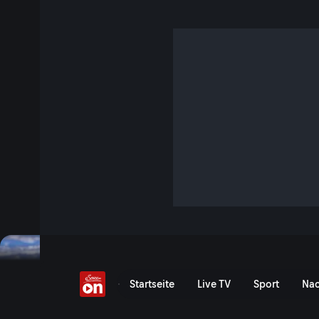
Eishockey am Teich
1 Min. · Heimatleuchten
Im Winter wird die Eishockey-Halle nach draußen verlager
zugefrorenen Teich.
Jetzt ansehen
Serie anzeigen
Eishockey am Teich - Serv
Startseite
Live TV
Sport
Nac