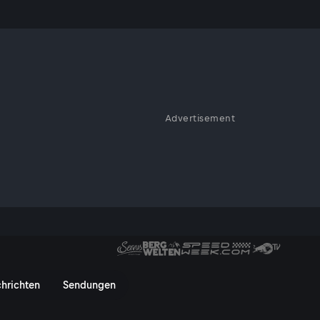
Advertisement
ig und abwechslungsreich wie die
ndwerk wird hier
. Selbstgedrehte Seile, seltene
t vergessene
deren.
hwarzen Fürsten & hellen Köpf
hrichten
Sendungen