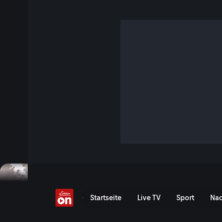
Entlang der Ybbs
S5 E6 · 47 Min. · Heimatleuchten
Wohl kein anderer Flusslauf ist landschaftlich so vielfält
Ufer des smaragdgrünen Gewässers der Ybbs. Das alte Ha
großgeschrieben und an die junge Generation weitergelehrt
Sgaffrito Malereien, außergewöhnliche Gewölbe und längs
Schmiedwerkzeuge machen das Ybbstal zu etwas Beson
Jetzt ansehen
Serie anzeigen
Entlang der Ybbs - Von sc
Startseite
Live TV
Sport
Nac