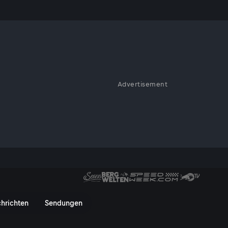
Advertisement
gner jagen sich gegenseitig
 das oberste Feld erreicht,
rausforderer antreten, bis er
g kippen und sorgt für Spannung
hrichten
Sendungen