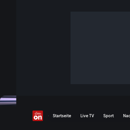
Folge 22
S5 E22 · 47 Min. · Quizjagd
Florian Lettner lädt ein zur spannenden Quizjagd! Zwei Ge
über eine aus 50 Feldern bestehende Spirale. Wer als erstes
gewinnt 5000 Euro und darf so lange gegen einen neuen He
geschlagen wird. Das Duell kann jederzeit in jede Richtun
bis zur letzten Sekunde!
Jetzt ansehen
Serie anzeigen
Folge 22 - ServusTV On
Startseite
Live TV
Sport
Nac