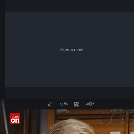
Advertisement
Der TickTack-Trick - ServusTV