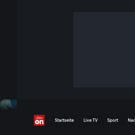
Der Großvenediger
S9 E16 · 47 Min. · Bergwelten
Drei Seilschaften, drei Wege, drei Regionen – und mittendr
Großvenediger. BERGWELTEN begleitet den Osttiroler Sigi 
Besteigung.
Jetzt ansehen
Serie anzeigen
Der Großvenediger - Serv
Startseite
Live TV
Sport
Nac