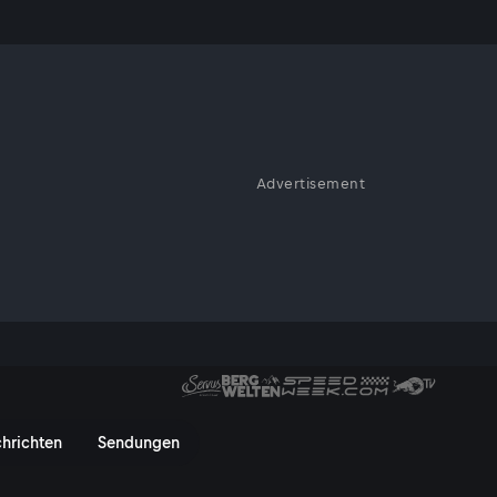
Advertisement
in ein gewaltiger Berg: der
Hatzer bei seiner tausendsten
usTV On
hrichten
Sendungen