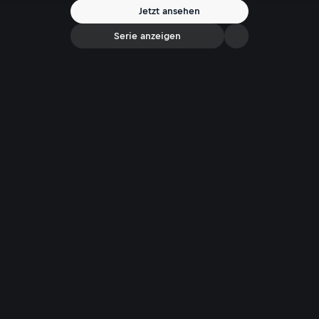
verlängern sollen? Eines steht für Ioan Holender jedenfalls fest: jeder
Jetzt ansehen
analoge Theaterbesuch ist dem Anschauen eines digitalen Streaming-
Angebots in jedem Fall vorzuziehen.
Serie anzeigen