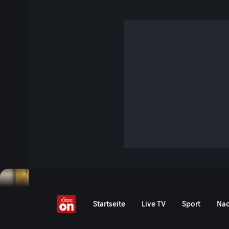
Kommentar vom 8. Juli
S1 E5 · 6 Min. · Holenders Loge
Vorbei sind die Zeiten, als die großen Häuser vom Karten
Mittlerweile leben unsere Theater von Steuergeldern, was
hat. Doch warum schließen dann manche Theater, obwohl s
könnten? In "Erste Reihe fußfrei“ widmet sich Ioan Holen
Theaterbetriebs.
Jetzt ansehen
Serie anzeigen
Kommentar vom 8. Juli - Sp
Startseite
Live TV
Sport
Nac