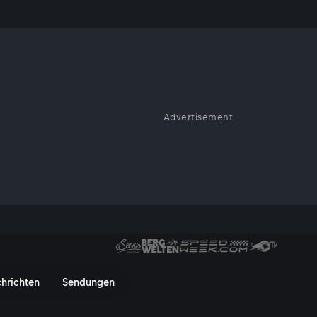
Advertisement
verkauf abhängig waren.
 durchaus seinen guten Zweck
ie jetzt wieder öffnen
der diesmal dem Zustand des
ielen fürs Publikum - ServusT
hrichten
Sendungen