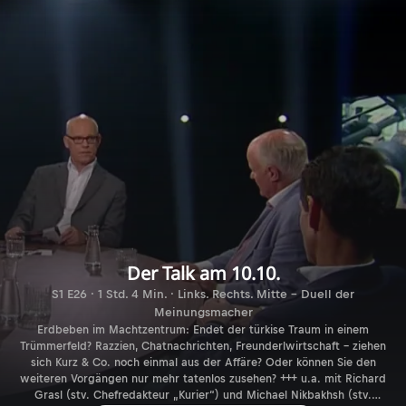
Der Talk am 10.10.
S1 E26 · 1 Std. 4 Min. · Links. Rechts. Mitte - Duell der
Meinungsmacher
Erdbeben im Machtzentrum: Endet der türkise Traum in einem
Trümmerfeld? Razzien, Chatnachrichten, Freunderlwirtschaft – ziehen
sich Kurz & Co. noch einmal aus der Affäre? Oder können Sie den
weiteren Vorgängen nur mehr tatenlos zusehen? +++ u.a. mit Richard
Grasl (stv. Chefredakteur „Kurier“) und Michael Nikbakhsh (stv.