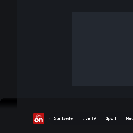
Der Talk am 07.11.
S1 E30 · 1 Std. 4 Min. · Links. Rechts. Mitte - Duell der Mein
„Links. Rechts. Mitte“: Journalisten und Meinungsbildner di
Themen der Woche – diesmal mit Ulrike Herrmann (taz-Jour
Franz (Internist und Publizist), Ulrike Stockmann (Kolumni
Josef Ertl (Redaktionsleiter „OÖ-Kurier“) Moderation: Chri
Jetzt ansehen
Serie anzeigen
Der Talk am 07.11. - Servus
Startseite
Live TV
Sport
Nac