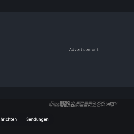
Advertisement
ungsmacher
skutieren zu den aktuellen
nalistin und Autorin), Marcus
stin „Jüdische Rundschau) und
stoph Kotanko
TV On
hrichten
Sendungen