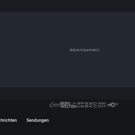
eln fast!
Advertisement
htsieg oder herber Rückschlag?
steht, mussten Luis Diaz & Co.
k Kongo ran. Die Highlights im
 fast! - ServusTV On
hrichten
Sendungen