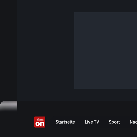
Luis Diaz & Co. verzweif
6 Min. · FIFA Fussball-Weltmeisterschaft 2026
Highlights: Kolumbien vs. DR Kongo - FIFA WM 2026 | Pflic
Bevor für Kolumbien das Gruppen-Finale gegen Portugal an
erst noch gegen das Team aus der Demokratischen Republi
Video!
Jetzt ansehen
Luis Diaz & Co. verzweifeln
Startseite
Live TV
Sport
Nac