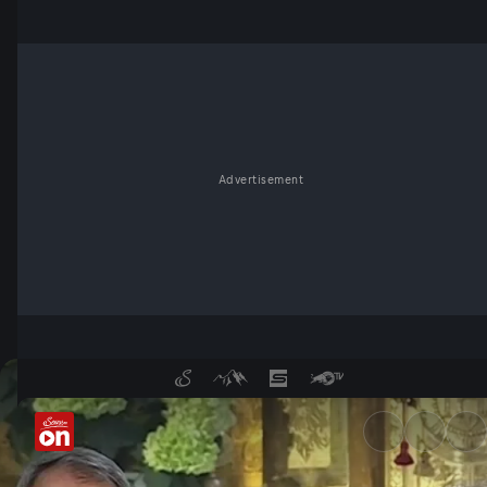
Advertisement
Pfarre Leoben-Göß - ServusT