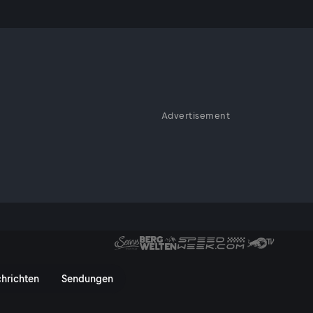
Advertisement
aktere von Harry Potter
 Hauser sowie die beiden
ern sich spannende Duelle.
o.: “Wer weiß mehr?“ mit den 
hrichten
Sendungen