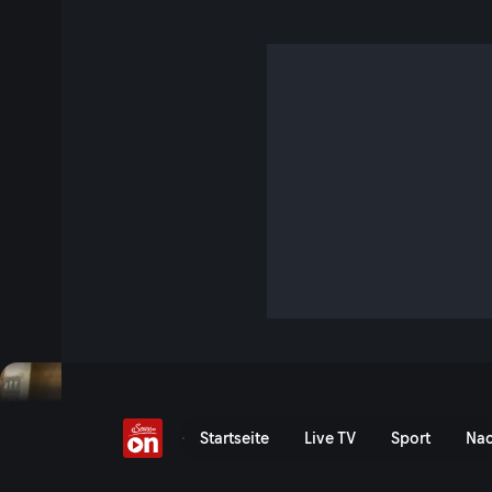
Wer weiß mehr?
4 Min. · Servus Hüttengaudi
Wer interessiert sich für die Formel 1? Wer kann mehr Char
aufzählen? Snowboarderin Anna Gasser und Biathletin Lisa
Skispringerinnen Eva Pinkelnig und Sara-Marita Kramer lief
Jetzt ansehen
Zu den Event-Details
Formel 1, Harry Potter & C
Startseite
Live TV
Sport
Nac