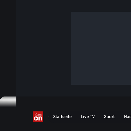
Dreikampf um den Spri
4 Min. · MotoGP - Monster Energy Grand Prix von Tschechien
Alles Wichtige vom Samstags-Rennen der MotoGP im Aut
Highlights des Sprintrennens beim Grand Prix von Tschechi
Jetzt ansehen
Zu den Event-Details
Grand Prix von Tschechien:
Startseite
Live TV
Sport
Nac