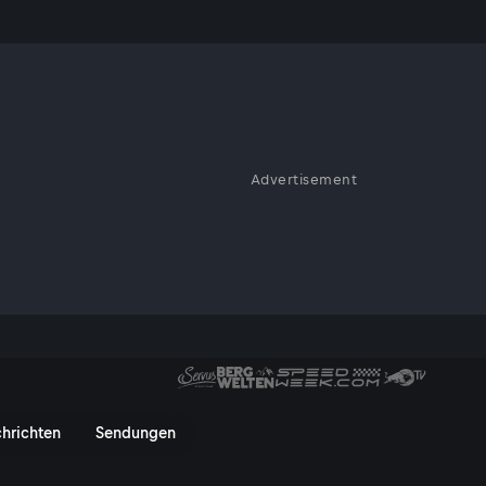
ntsieg!
Advertisement
omotodrom Brno: Die
en in Brünn!
 Highlights Sprintrennen | Mo
hrichten
Sendungen