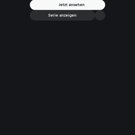
und linke Aktivisten antisemitische Parolen. Ist das Vorgehen Israels im
Jetzt ansehen
Gazastreifen noch zu rechtfertigen? Was tun gegen die neue Welle des
Antisemitismus?
Serie anzeigen