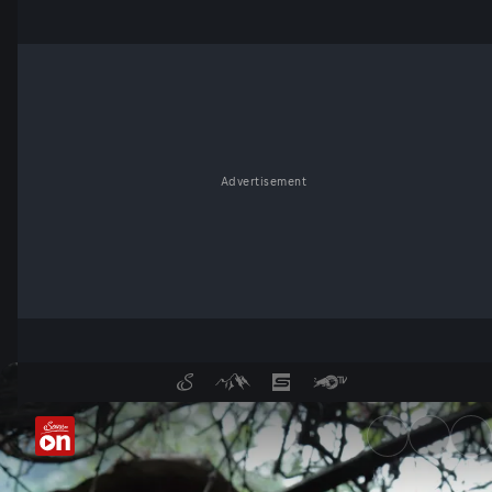
Advertisement
Fritz und Tamino Grampelhube