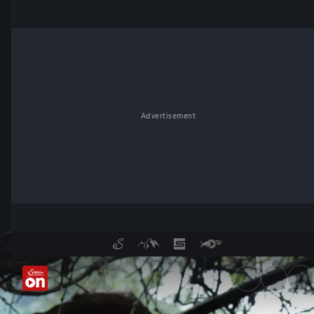
Advertisement
Fritz und Tamino Grampelhube