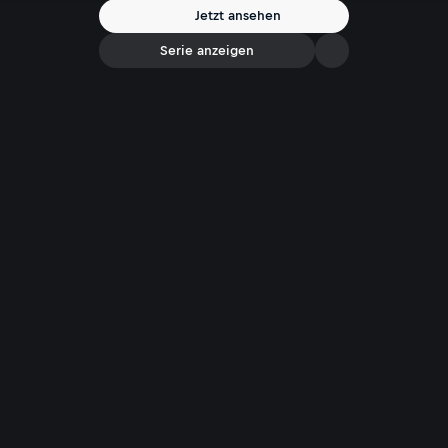
verletzt, kann monatelang nicht arbeiten und leidet bis heute unter
Jetzt ansehen
den psychischen Folgen des Angriffs.
Serie anzeigen