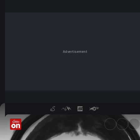
Advertisement
Gehsteig-Attacke in Graz - S