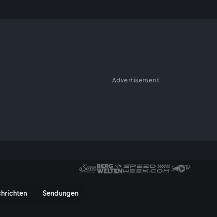
Schmid-
Advertisement
takt nach Maß. Der neue „Non-
uf die Vorgeschichte zum
id-Traumtor passiert ist - Ser
hrichten
Sendungen