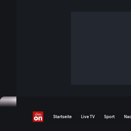
Baumi verrät, was vor 
Traumtor passiert ist
4 Min. · FIFA Fussball-Weltmeisterschaft 2026
Österreich gelingt mit dem 3:1 über Jordanien ein WM-Auf
Playing-Captain“ Christoph Baumgartner erzählt tags dara
sehenswerten Tor von Romano Schmid.
Jetzt ansehen
Baumi verrät, was vor Schm
Startseite
Live TV
Sport
Nac